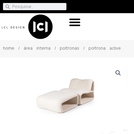
home
/
área interna
/
poltronas
/ poltrona aclive