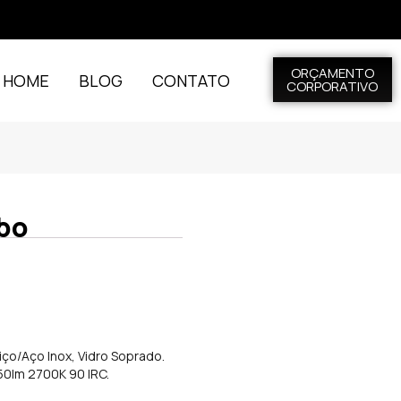
ORÇAMENTO
L HOME
BLOG
CONTATO
CORPORATIVO
bo
iço/Aço Inox, Vidro Soprado.
150lm 2700K 90 IRC.