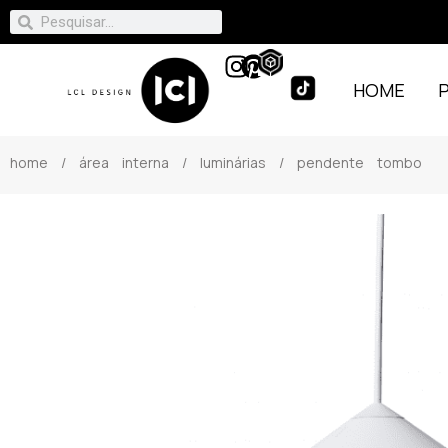
HOME
home
/
área interna
/
luminárias
/ pendente tombo