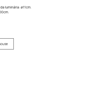
da luminária: ø11cm.
300cm.
house