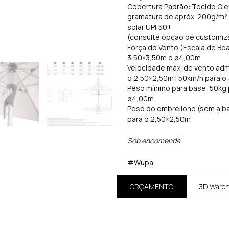
Cobertura Padrão: Tecido Olef
gramatura de apróx. 200g/m²
solar UPF50+
(consulte opção de customiz
Força do Vento (Escala de Bea
3,50×3,50m e ø4,00m
Velocidade máx. de vento adm
o 2,50×2,50m | 50km/h para o
Peso mínimo para base: 50kg 
ø4,00m
Peso do ombrellone (sem a ba
para o 2,50×2,50m
Sob encomenda.
#Wupa
ORÇAMENTO
3D Ware