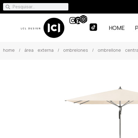
HOME
home
/
área externa
/
ombrelones
/ ombrellone centra