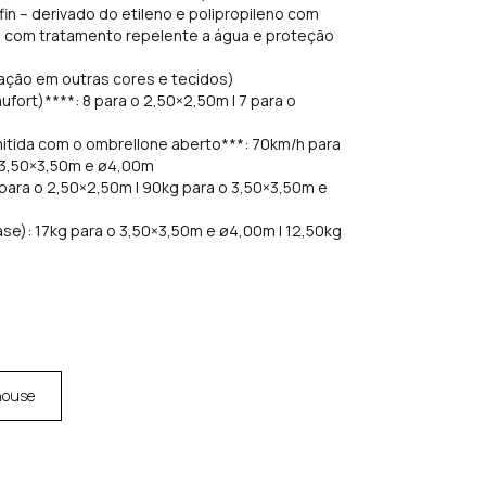
in – derivado do etileno e polipropileno com
, com tratamento repelente a água e proteção
ação em outras cores e tecidos)
ufort)****: 8 para o 2,50×2,50m | 7 para o
itida com o ombrellone aberto***: 70km/h para
 3,50×3,50m e ø4,00m
para o 2,50×2,50m | 90kg para o 3,50×3,50m e
se): 17kg para o 3,50×3,50m e ø4,00m | 12,50kg
house