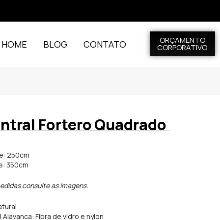
ORÇAMENTO
L HOME
BLOG
CONTATO
CORPORATIVO
ntral Fortero Quadrado
de: 250cm
de: 350cm
edidas consulte as imagens.
tural
 Alavanca: Fibra de vidro e nylon