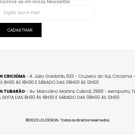
Inscreva-se em nossa Newsletter
CADASTRAR
GN CRICIÚMA
- R. Júlio Gaidzinki, 633 - Cruzeiro do Sul, Criciúm
AS 8H30 ÀS 18H30 E SÁBADO DAS 08H00 ÀS 12H00
GN TUBARÃO
- Av. Marcolino Martins Cabral, 2989 - Aeroporto, 
 SEXTA DAS 8H30 ÀS 18H30 E SÁBADO DAS 08H00 ÀS 12H00
©2023 LCL DESIGN. Todos os direitos reservados