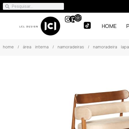
HOME
home
/
área interna
/
namoradeiras
/ namoradeira lapa