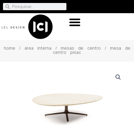
home
/
área interna
/
mesas de centro
/ mesa de
centro pisac