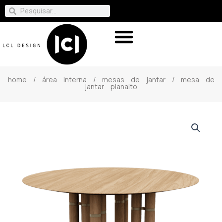
home
/
área interna
/
mesas de jantar
/ mesa de
jantar planalto