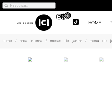
HOME
home
/
área interna
/
mesas de jantar
/ mesa de ja