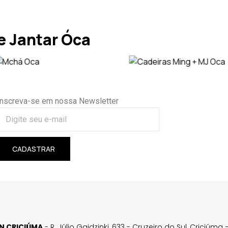
 Jantar Óca
Inscreva-se em nossa Newsletter
CADASTRAR
GN CRICIÚMA
- R. Júlio Gaidzinki, 633 - Cruzeiro do Sul, Criciúm