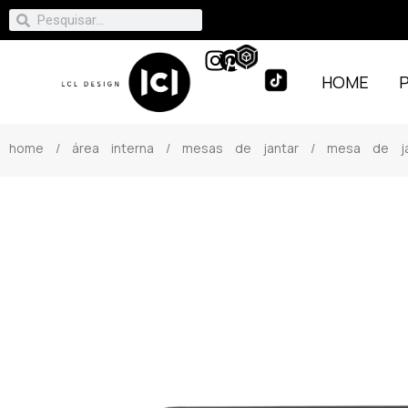
HOME
home
/
área interna
/
mesas de jantar
/ mesa de ja