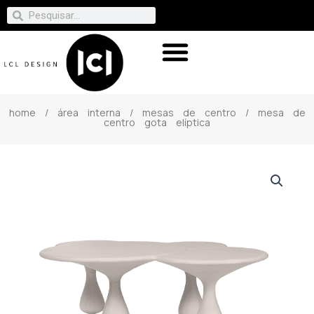
home
/
área interna
/
mesas de centro
/ mesa de
centro gota elíptica