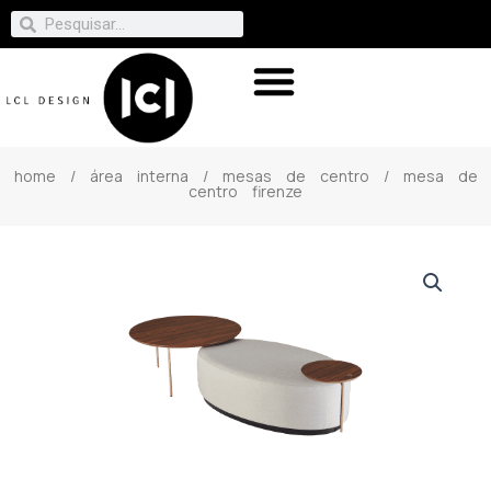
home
/
área interna
/
mesas de centro
/ mesa de
centro firenze