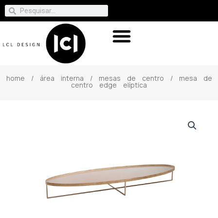
home
/
área interna
/
mesas de centro
/ mesa de
centro edge elíptica