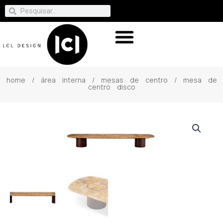
home
/
área interna
/
mesas de centro
/ mesa de
centro disco