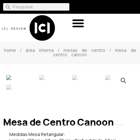
home
/
área interna
/
mesas de centro
/ mesa de
centro canoon
Mesa de Centro Canoon
Medidas Mesa Retangular: