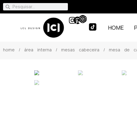
HOME
home
/
área interna
/
mesas cabeceira
/ mesa de cab