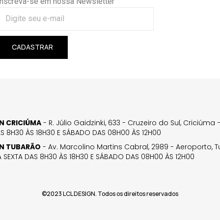
Inscreva-se em nossa Newsletter
CADASTRAR
GN CRICIÚMA
- R. Júlio Gaidzinki, 633 - Cruzeiro do Sul, Criciúm
AS 8H30 ÀS 18H30 E SÁBADO DAS 08H00 ÀS 12H00
GN TUBARÃO
- Av. Marcolino Martins Cabral, 2989 - Aeroporto, 
 SEXTA DAS 8H30 ÀS 18H30 E SÁBADO DAS 08H00 ÀS 12H00
©2023 LCL DESIGN. Todos os direitos reservados