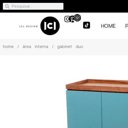
HOME
home
/
área interna
/ gabinet duo