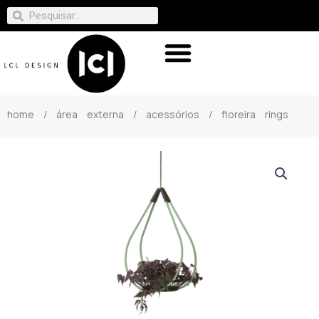
home
/
área externa
/
acessórios
/ floreira rings