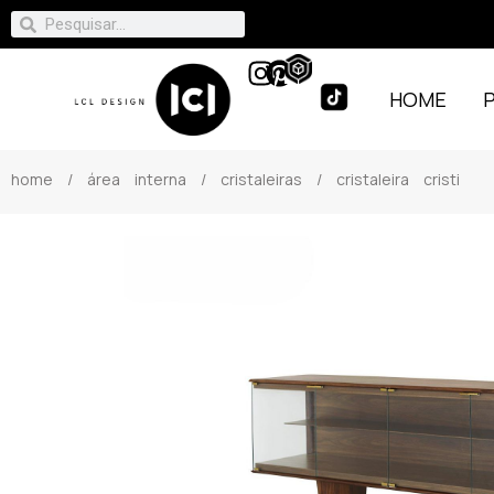
HOME
home
/
área interna
/
cristaleiras
/ cristaleira cristi