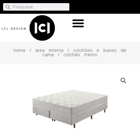
home
/
área interna
/
colchões e bases de
cama
/ colchão trento