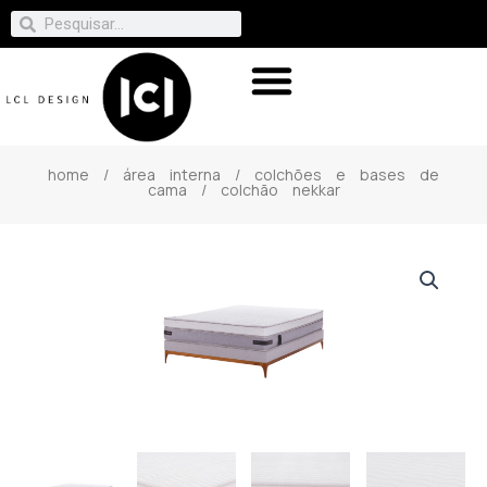
home
/
área interna
/
colchões e bases de
cama
/ colchão nekkar