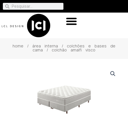
home
/
área interna
/
colchões e bases de
cama
/ colchão amalfi visco