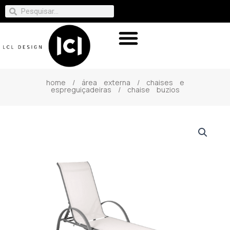
home
/
área externa
/
chaises e
espreguiçadeiras
/ chaise buzios