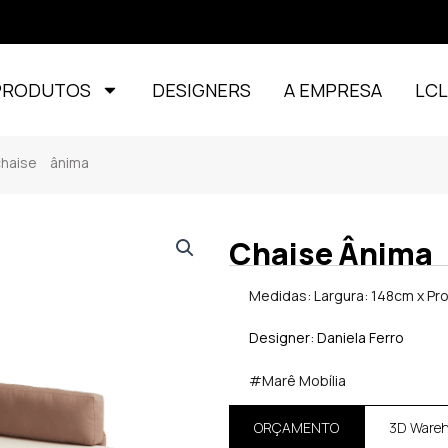
PRODUTOS
DESIGNERS
A EMPRESA
LC
aise ânima
Chaise Ânima
Medidas: Largura: 148cm x Pr
Designer: Daniela Ferro
#Marê Mobília
ORÇAMENTO
3D Ware