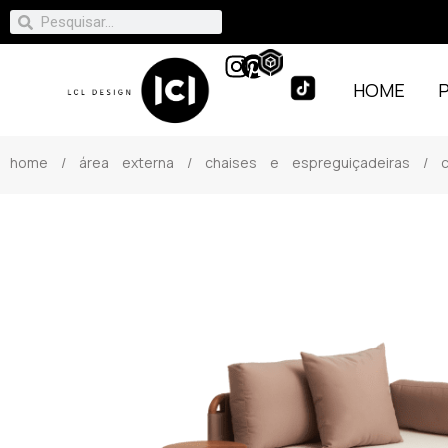
HOME
home
/
área externa
/
chaises e espreguiçadeiras
/ ch