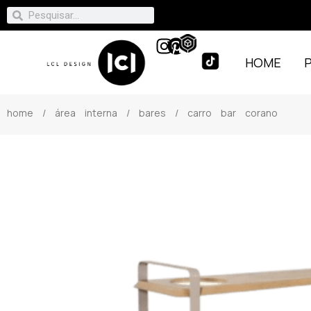
HOME
home
/
área interna
/
bares
/ carro bar corano