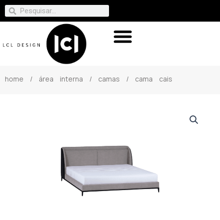
home
/
área interna
/
camas
/ cama cais