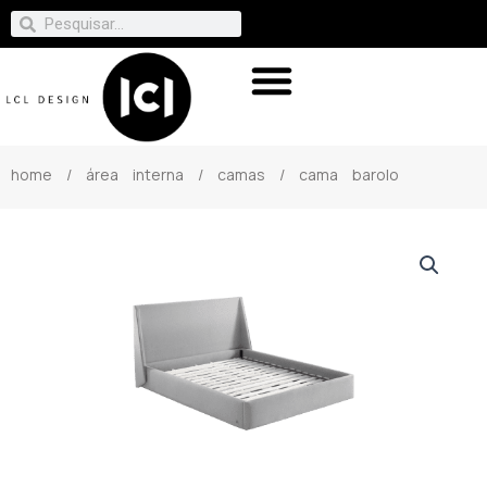
home
/
área interna
/
camas
/ cama barolo