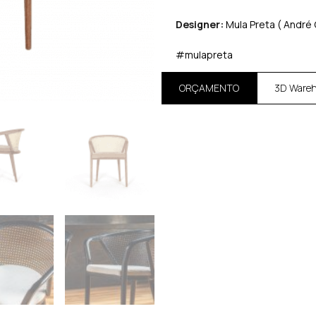
Designer:
Mula Preta ( André 
#mulapreta
ORÇAMENTO
3D Ware