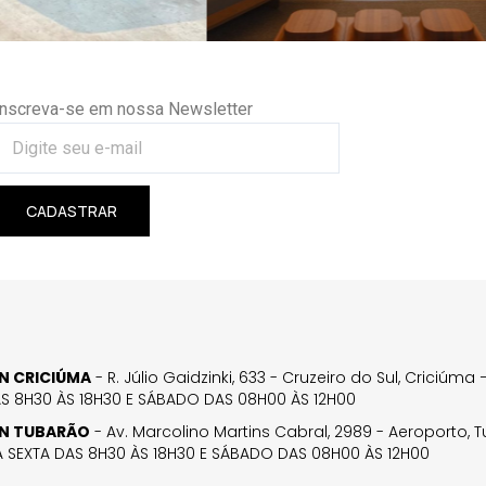
Inscreva-se em nossa Newsletter
CADASTRAR
GN CRICIÚMA
- R. Júlio Gaidzinki, 633 - Cruzeiro do Sul, Criciúm
AS 8H30 ÀS 18H30 E SÁBADO DAS 08H00 ÀS 12H00
GN TUBARÃO
- Av. Marcolino Martins Cabral, 2989 - Aeroporto, 
 SEXTA DAS 8H30 ÀS 18H30 E SÁBADO DAS 08H00 ÀS 12H00