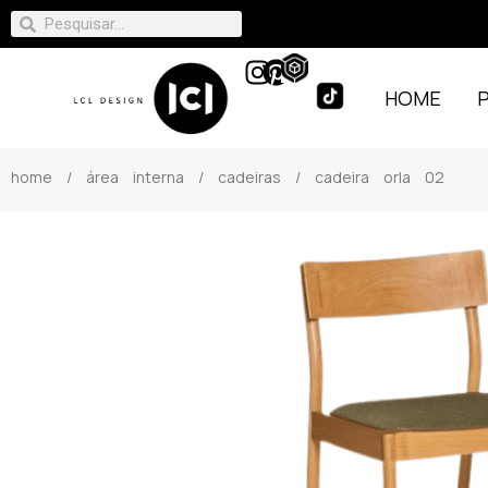
HOME
home
/
área interna
/
cadeiras
/ cadeira orla 02