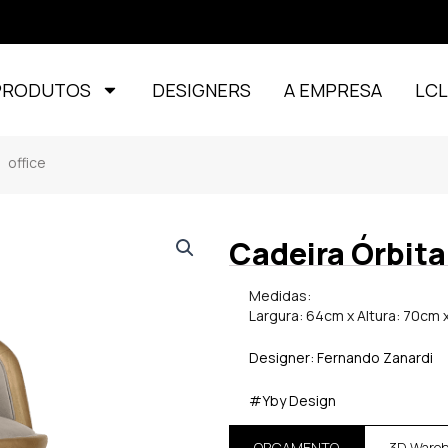
PRODUTOS
DESIGNERS
A EMPRESA
LC
office
Cadeira Órbita
Medidas:
Largura: 64cm x Altura: 70cm
Designer: Fernando Zanardi
#Yby Design
ORÇAMENTO
3D Ware