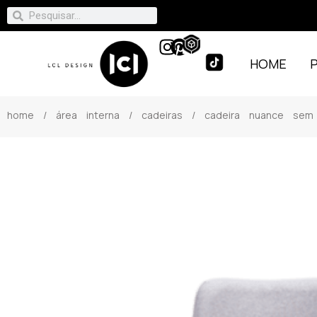
HOME
home
/
área interna
/
cadeiras
/ cadeira nuance sem