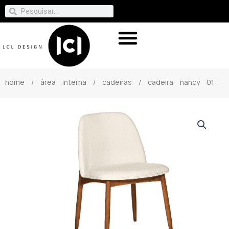
home
/
área interna
/
cadeiras
/ cadeira nancy 01