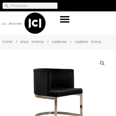
home
/
área interna
/
cadeiras
/ cadeira mona