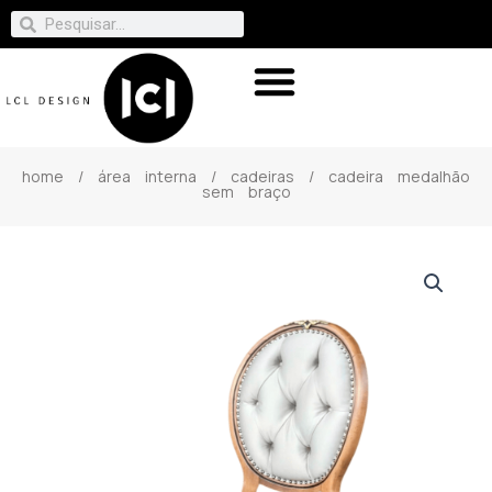
home
/
área interna
/
cadeiras
/ cadeira medalhão
sem braço