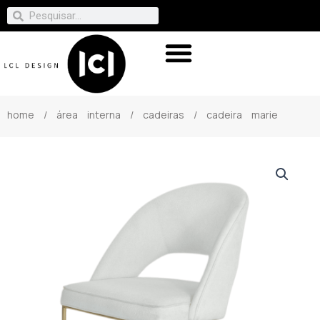
home
/
área interna
/
cadeiras
/ cadeira marie