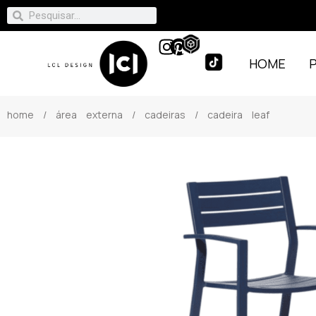
HOME
home
/
área externa
/
cadeiras
/ cadeira leaf