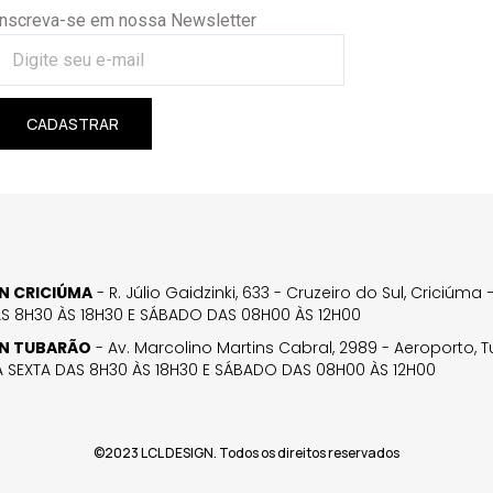
Inscreva-se em nossa Newsletter
CADASTRAR
GN CRICIÚMA
- R. Júlio Gaidzinki, 633 - Cruzeiro do Sul, Criciúm
AS 8H30 ÀS 18H30 E SÁBADO DAS 08H00 ÀS 12H00
GN TUBARÃO
- Av. Marcolino Martins Cabral, 2989 - Aeroporto, 
 SEXTA DAS 8H30 ÀS 18H30 E SÁBADO DAS 08H00 ÀS 12H00
©2023 LCL DESIGN. Todos os direitos reservados