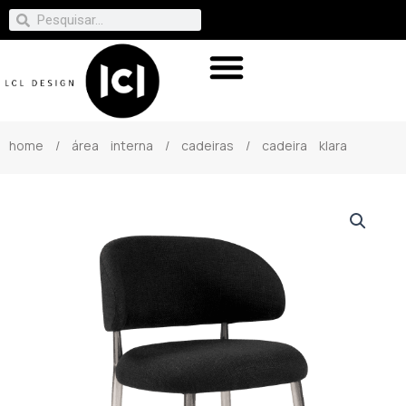
home
/
área interna
/
cadeiras
/ cadeira klara