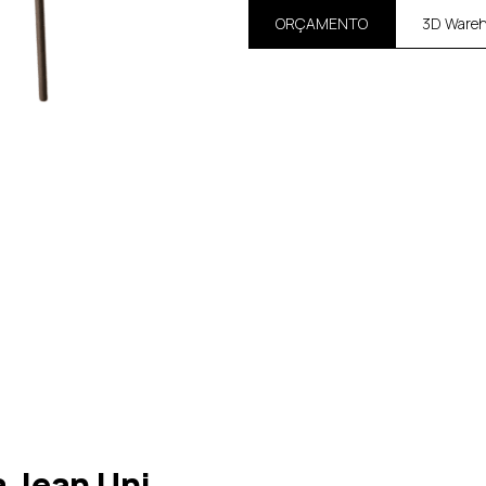
ORÇAMENTO
3D Ware
 Jean Uni