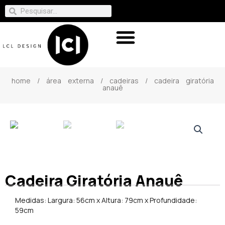
home
/
área externa
/
cadeiras
/ cadeira giratória
anauê
Cadeira Giratória Anauê
Medidas: Largura: 56cm x Altura: 79cm x Profundidade:
59cm