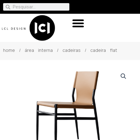
home
/
área interna
/
cadeiras
/ cadeira flat