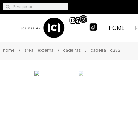
HOME
home
/
área externa
/
cadeiras
/ cadeira c282