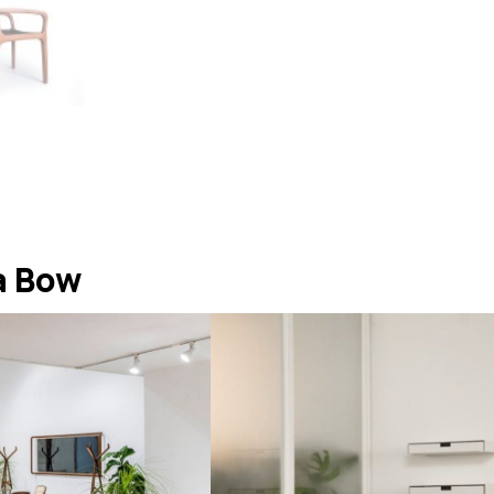
a Bow