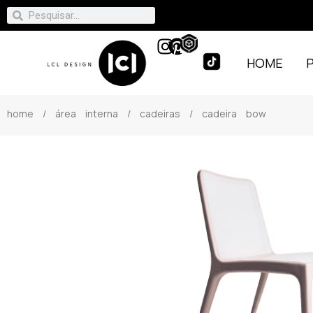
HOME
home
/
área interna
/
cadeiras
/ cadeira bow