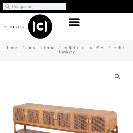
home
/
área interna
/
buffets e balcões
/ buffet
thwiggy