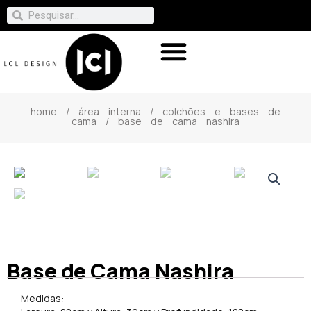
home
/
área interna
/
colchões e bases de
cama
/ base de cama nashira
Base de Cama Nashira
Medidas: