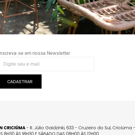
Inscreva-se em nossa Newsletter
CADASTRAR
GN CRICIÚMA
- R. Júlio Gaidzinki, 633 - Cruzeiro do Sul, Criciúm
AS 8H30 ÀS 18H30 E SÁBADO DAS 08H00 ÀS 12H00