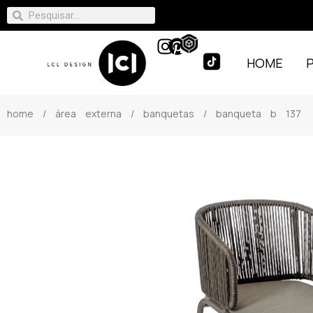
HOME
home
/
área externa
/
banquetas
/ banqueta b 137