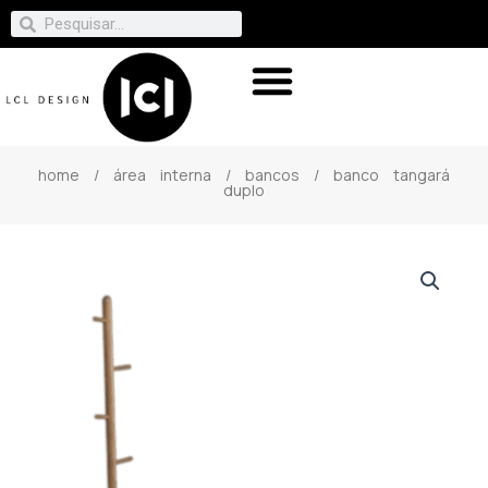
home
/
área interna
/
bancos
/ banco tangará
duplo