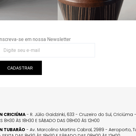
Inscreva-se em nossa Newsletter
CADASTRAR
GN CRICIÚMA
- R. Júlio Gaidzinki, 633 - Cruzeiro do Sul, Criciúm
AS 8H30 ÀS 18H30 E SÁBADO DAS 08H00 ÀS 12H00
GN TUBARÃO
- Av. Marcolino Martins Cabral, 2989 - Aeroporto, 
 SEXTA DAS 8H30 ÀS 18H30 E SÁBADO DAS 08H00 ÀS 12H00