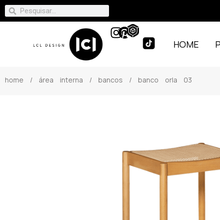
HOME
home
/
área interna
/
bancos
/ banco orla 03