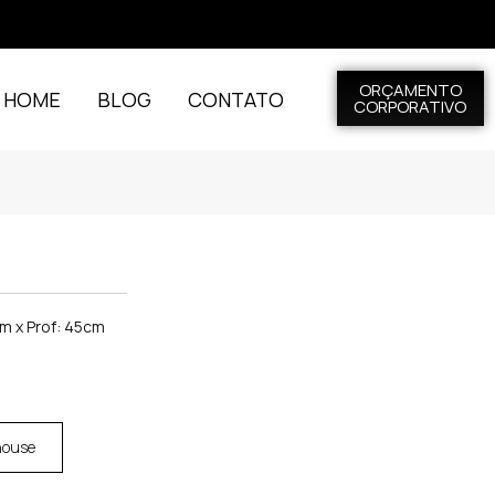
ORÇAMENTO
L HOME
BLOG
CONTATO
CORPORATIVO
m x Prof: 45cm
house