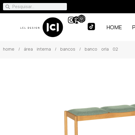
HOME
home
/
área interna
/
bancos
/ banco orla 02