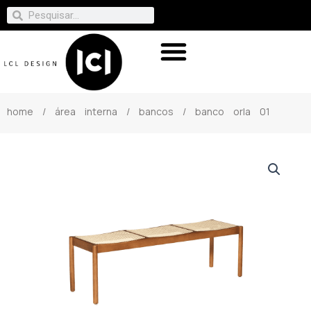
home
/
área interna
/
bancos
/ banco orla 01